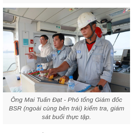
Ông Mai Tuấn Đạt - Phó tổng Giám đốc
BSR (ngoài cùng bên trái) kiểm tra, giám
sát buổi thực tập.