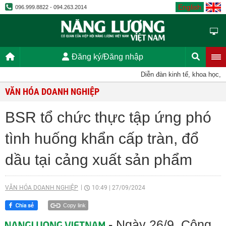
English
096.999.8822 - 094.263.2014
Đăng ký/Đăng nhập
Diễn đàn kinh tế, khoa học, kỹ thu
VĂN HÓA DOANH NGHIỆP
BSR tổ chức thực tập ứng phó
tình huống khẩn cấp tràn, đổ
dầu tại cảng xuất sản phẩm
VĂN HÓA DOANH NGHIỆP
10:49
|
27/09/2024
Copy link
- Ngày 26/9, Công