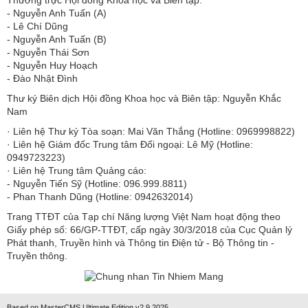
​​​​​​- Nguyễn Anh Tuấn (A)
- Lê Chí Dũng
- Nguyễn Anh Tuấn (B)
- Nguyễn Thái Sơn
- Nguyễn Huy Hoạch
- Đào Nhật Đình
Thư ký Biên dịch Hội đồng Khoa học và Biên tập: Nguyễn Khắc
Nam
· Liên hệ Thư ký Tòa soạn: Mai Văn Thắng (Hotline: 0969998822)
· Liên hệ Giám đốc Trung tâm Đối ngoại: Lê Mỹ (Hotline:
0949723223)
· Liên hệ Trung tâm Quảng cáo:
- Nguyễn Tiến Sỹ (Hotline: 096.999.8811)
- Phan Thanh Dũng (Hotline: 0942632014)
Trang TTĐT của Tạp chí Năng lượng Việt Nam hoạt động theo
Giấy phép số: 66/GP-TTĐT, cấp ngày 30/3/2018 của Cục Quản lý
Phát thanh, Truyền hình và Thông tin Điện tử - Bộ Thông tin -
Truyền thông.
Based on MasterCMS Ultimate Edition v2.9 2025