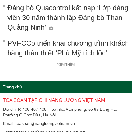
Đảng bộ Quacontrol kết nạp ‘Lớp đảng
viên 30 năm thành lập Đảng bộ Than
Quảng Ninh’
PVFCCo triển khai chương trình khách
hàng thân thiết ‘Phú Mỹ tích lộc’
[XEM THÊM]
Trang chủ
TÒA SOẠN TẠP CHÍ NĂNG LƯỢNG VIỆT NAM
Địa chỉ: P. 406-407-408, Tòa nhà Văn phòng, số 87 Láng Hạ,
Phường Ô Chợ Dừa, Hà Nội
Email: toasoan@nangluongvietnam.vn
Thường trực Hội đồng Khoa học và Biên tập: