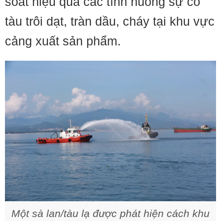
soát hiệu quả các tình huống sự cố
tàu trôi dạt, tràn dầu, cháy tại khu vực
cảng xuất sản phẩm.
Một sà lan/tàu lạ được phát hiện cách khu