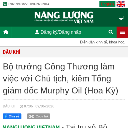
English
096.999.8822 - 094.263.2014
Đăng ký/Đăng nhập
Diễn đàn kinh tế, khoa học, kỹ t
DẦU KHÍ
Bộ trưởng Công Thương làm
việc với Chủ tịch, kiêm Tổng
giám đốc Murphy Oil (Hoa Kỳ)
DẦU KHÍ
07:06
|
09/06/2026
Copy link
- Tại trụ sở Bộ