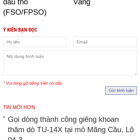
dầu thô
Vàng
(FSO/FPSO)
Ý KIẾN BẠN ĐỌC
* Vui lòng gõ tiếng Việt có dấu
Gửi bình luận
TIN MỚI HƠN
Gọi dòng thành công giếng khoan
thăm dò TU-14X tại mỏ Mãng Cầu, Lô
04-3