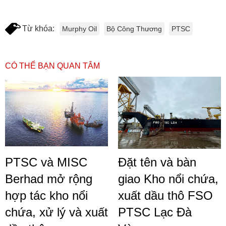
Từ khóa:
Murphy Oil
Bộ Công Thương
PTSC
CÓ THỂ BẠN QUAN TÂM
PTSC và MISC
Đặt tên và bàn
Berhad mở rộng
giao Kho nổi chứa,
hợp tác kho nổi
xuất dầu thô FSO
chứa, xử lý và xuất
PTSC Lạc Đà