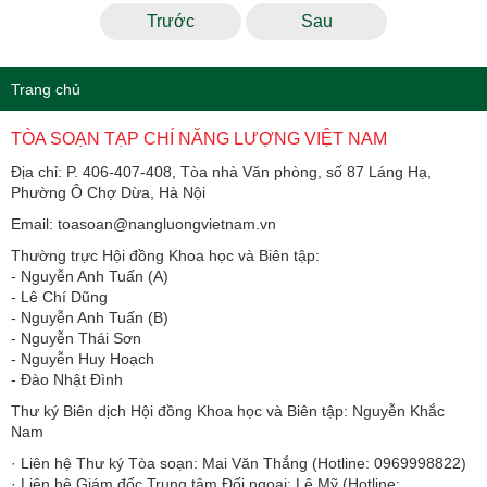
Trước
Sau
Trang chủ
TÒA SOẠN TẠP CHÍ NĂNG LƯỢNG VIỆT NAM
Địa chỉ: P. 406-407-408, Tòa nhà Văn phòng, số 87 Láng Hạ,
Phường Ô Chợ Dừa, Hà Nội
Email: toasoan@nangluongvietnam.vn
Thường trực Hội đồng Khoa học và Biên tập:
​​​​​​- Nguyễn Anh Tuấn (A)
- Lê Chí Dũng
- Nguyễn Anh Tuấn (B)
- Nguyễn Thái Sơn
- Nguyễn Huy Hoạch
- Đào Nhật Đình
Thư ký Biên dịch Hội đồng Khoa học và Biên tập: Nguyễn Khắc
Nam
· Liên hệ Thư ký Tòa soạn: Mai Văn Thắng (Hotline: 0969998822)
· Liên hệ Giám đốc Trung tâm Đối ngoại: Lê Mỹ (Hotline: