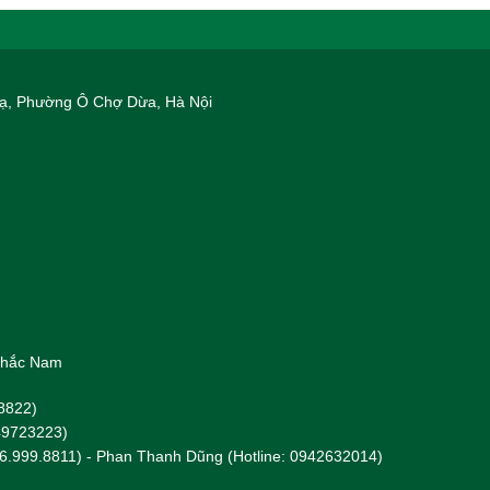
 Hạ, Phường Ô Chợ Dừa, Hà Nội
 Khắc Nam
8822)
949723223)
96.999.8811) - Phan Thanh Dũng (Hotline: 0942632014)