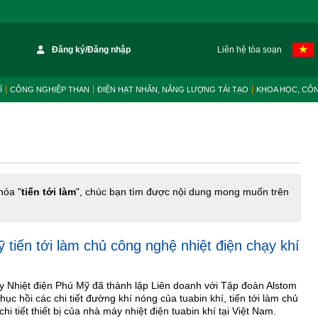
Đăng ký/Đăng nhập
Liên hệ tòa soạn
Í
CÔNG NGHIỆP THAN
ĐIỆN HẠT NHÂN, NĂNG LƯỢNG TÁI TẠO
KHOA HỌC, CÔ
hóa "
tiến tới làm
", chúc bạn tìm được nội dung mong muốn trên
 tiến tới làm chủ công nghệ nhiệt điện chạy khí
 Nhiệt điện Phú Mỹ đã thành lập Liên doanh với Tập đoàn Alstom
hục hồi các chi tiết đường khí nóng của tuabin khí, tiến tới làm chủ
i tiết thiết bị của nhà máy nhiệt điện tuabin khí tại Việt Nam.