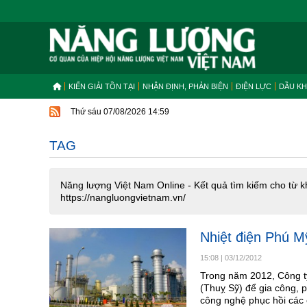
KIẾN GIẢI TỒN TẠI
NHẬN ĐỊNH, PHẢN BIỆN
ĐIỆN LỰC
DẦU KH
Thứ sáu 07/08/2026 14:59
TAG
Năng lượng Việt Nam Online - Kết quả tìm kiếm cho từ k
https://nangluongvietnam.vn/
Nhiệt điện Phú Mỹ
15:08
|
03/12/2012
Trong năm 2012, Công ty
(Thuỵ Sỹ) để gia công, p
công nghệ phục hồi các ch