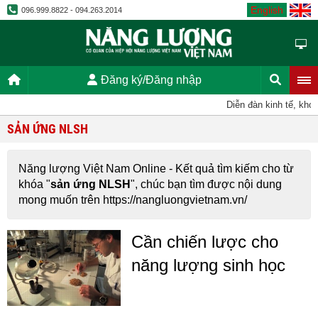
English
096.999.8822 - 094.263.2014
Đăng ký/Đăng nhập
Diễn đàn kinh tế, kho
SẢN ỨNG NLSH
Năng lượng Việt Nam Online - Kết quả tìm kiếm cho từ
khóa "
sản ứng NLSH
", chúc bạn tìm được nội dung
mong muốn trên https://nangluongvietnam.vn/
Cần chiến lược cho
năng lượng sinh học