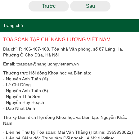
Trước
Sau
Trang chủ
TÒA SOẠN TẠP CHÍ NĂNG LƯỢNG VIỆT NAM
Địa chỉ: P. 406-407-408, Tòa nhà Văn phòng, số 87 Láng Hạ,
Phường Ô Chợ Dừa, Hà Nội
Email: toasoan@nangluongvietnam.vn
Thường trực Hội đồng Khoa học và Biên tập:
​​​​​​- Nguyễn Anh Tuấn (A)
- Lê Chí Dũng
- Nguyễn Anh Tuấn (B)
- Nguyễn Thái Sơn
- Nguyễn Huy Hoạch
- Đào Nhật Đình
Thư ký Biên dịch Hội đồng Khoa học và Biên tập: Nguyễn Khắc
Nam
· Liên hệ Thư ký Tòa soạn: Mai Văn Thắng (Hotline: 0969998822)
· Liên hệ Giám đốc Trung tâm Đối ngoại: Lê Mỹ (Hotline: