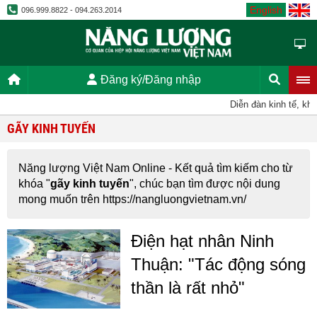
English
096.999.8822 - 094.263.2014
Đăng ký/Đăng nhập
Diễn đàn kinh tế, kho
GÃY KINH TUYẾN
Năng lượng Việt Nam Online - Kết quả tìm kiếm cho từ
khóa "
gãy kinh tuyến
", chúc bạn tìm được nội dung
mong muốn trên https://nangluongvietnam.vn/
Điện hạt nhân Ninh
Thuận: "Tác động sóng
thần là rất nhỏ"