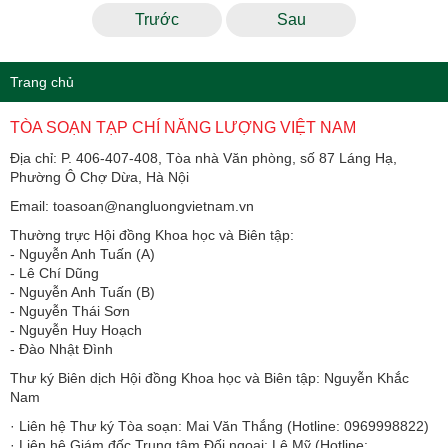
Trước
Sau
Trang chủ
TÒA SOẠN TẠP CHÍ NĂNG LƯỢNG VIỆT NAM
Địa chỉ: P. 406-407-408, Tòa nhà Văn phòng, số 87 Láng Hạ,
Phường Ô Chợ Dừa, Hà Nội
Email: toasoan@nangluongvietnam.vn
Thường trực Hội đồng Khoa học và Biên tập:
​​​​​​- Nguyễn Anh Tuấn (A)
- Lê Chí Dũng
- Nguyễn Anh Tuấn (B)
- Nguyễn Thái Sơn
- Nguyễn Huy Hoạch
- Đào Nhật Đình
Thư ký Biên dịch Hội đồng Khoa học và Biên tập: Nguyễn Khắc
Nam
· Liên hệ Thư ký Tòa soạn: Mai Văn Thắng (Hotline: 0969998822)
· Liên hệ Giám đốc Trung tâm Đối ngoại: Lê Mỹ (Hotline: