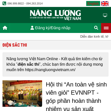
English
096.999.8822 - 094.263.2014
Đăng ký/Đăng nhập
Diễn đàn kinh tế, kho
ĐIỆN SẮC THI
Năng lượng Việt Nam Online - Kết quả tìm kiếm cho từ
khóa "
điện sắc thi
", chúc bạn tìm được nội dung mong
muốn trên https://nangluongvietnam.vn/
Hội thi “An toàn vệ sinh
viên giỏi” EVNNPT -
góp phần hoàn thành
nhiệm vụ sản xuất