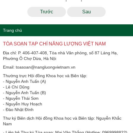
Trước
Sau
Trang chủ
TÒA SOẠN TẠP CHÍ NĂNG LƯỢNG VIỆT NAM
Địa chỉ: P. 406-407-408, Tòa nhà Văn phòng, số 87 Láng Hạ,
Phường Ô Chợ Dừa, Hà Nội
Email: toasoan@nangluongvietnam.vn
Thường trực Hội đồng Khoa học và Biên tập:
​​​​​​- Nguyễn Anh Tuấn (A)
- Lê Chí Dũng
- Nguyễn Anh Tuấn (B)
- Nguyễn Thái Sơn
- Nguyễn Huy Hoạch
- Đào Nhật Đình
Thư ký Biên dịch Hội đồng Khoa học và Biên tập: Nguyễn Khắc
Nam
· Liên hệ Thư ký Tòa soạn: Mai Văn Thắng (Hotline: 0969998822)