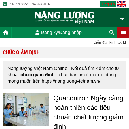
English
096.999.8822 - 094.263.2014
Đăng ký/Đăng nhập
Diễn đàn kinh tế, kho
CHỨC GIÁM ĐỊNH
Năng lượng Việt Nam Online - Kết quả tìm kiếm cho từ
khóa "
chức giám định
", chúc bạn tìm được nội dung
mong muốn trên https://nangluongvietnam.vn/
Quacontrol: Ngày càng
hoàn thiện các tiêu
chuẩn chất lượng giám
định