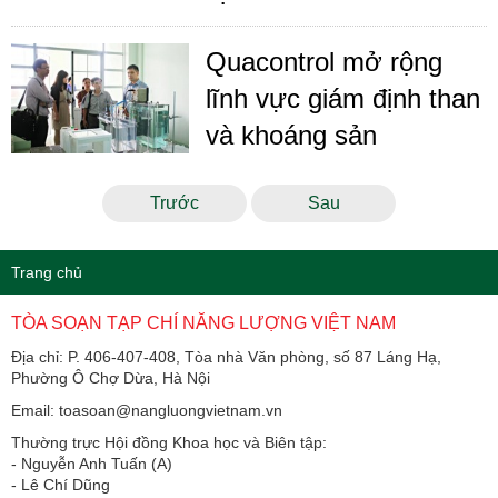
Quacontrol mở rộng
lĩnh vực giám định than
và khoáng sản
Trước
Sau
Trang chủ
TÒA SOẠN TẠP CHÍ NĂNG LƯỢNG VIỆT NAM
Địa chỉ: P. 406-407-408, Tòa nhà Văn phòng, số 87 Láng Hạ,
Phường Ô Chợ Dừa, Hà Nội
Email: toasoan@nangluongvietnam.vn
Thường trực Hội đồng Khoa học và Biên tập:
​​​​​​- Nguyễn Anh Tuấn (A)
- Lê Chí Dũng