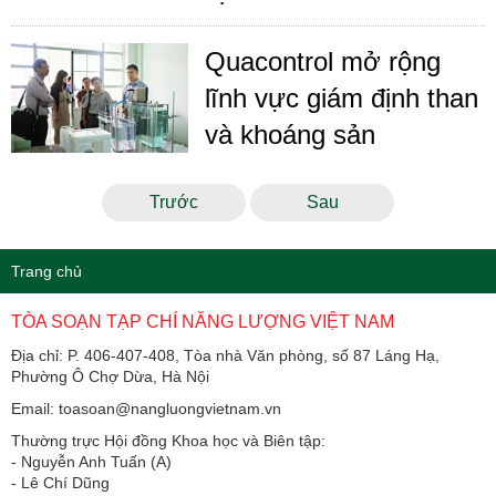
Quacontrol mở rộng
lĩnh vực giám định than
và khoáng sản
Trước
Sau
Trang chủ
TÒA SOẠN TẠP CHÍ NĂNG LƯỢNG VIỆT NAM
Địa chỉ: P. 406-407-408, Tòa nhà Văn phòng, số 87 Láng Hạ,
Phường Ô Chợ Dừa, Hà Nội
Email: toasoan@nangluongvietnam.vn
Thường trực Hội đồng Khoa học và Biên tập:
​​​​​​- Nguyễn Anh Tuấn (A)
- Lê Chí Dũng