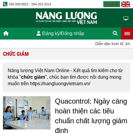
English
096.999.8822 - 094.263.2014
Đăng ký/Đăng nhập
Diễn đàn kinh tế, kho
CHỨC GIÁM
Năng lượng Việt Nam Online - Kết quả tìm kiếm cho từ
khóa "
chức giám
", chúc bạn tìm được nội dung mong
muốn trên https://nangluongvietnam.vn/
Quacontrol: Ngày càng
hoàn thiện các tiêu
chuẩn chất lượng giám
định