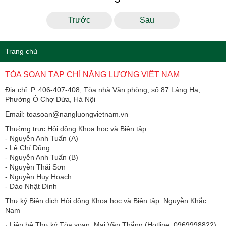
Trước
Sau
Trang chủ
TÒA SOẠN TẠP CHÍ NĂNG LƯỢNG VIỆT NAM
Địa chỉ: P. 406-407-408, Tòa nhà Văn phòng, số 87 Láng Hạ,
Phường Ô Chợ Dừa, Hà Nội
Email: toasoan@nangluongvietnam.vn
Thường trực Hội đồng Khoa học và Biên tập:
​​​​​​- Nguyễn Anh Tuấn (A)
- Lê Chí Dũng
- Nguyễn Anh Tuấn (B)
- Nguyễn Thái Sơn
- Nguyễn Huy Hoạch
- Đào Nhật Đình
Thư ký Biên dịch Hội đồng Khoa học và Biên tập: Nguyễn Khắc
Nam
· Liên hệ Thư ký Tòa soạn: Mai Văn Thắng (Hotline: 0969998822)