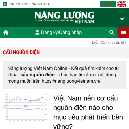
English
096.999.8822 - 094.263.2014
Đăng ký/Đăng nhập
Diễn đàn kinh tế, kho
CẤU NGUỒN ĐIỆN
Năng lượng Việt Nam Online - Kết quả tìm kiếm cho từ
khóa "
cấu nguồn điện
", chúc bạn tìm được nội dung
mong muốn trên https://nangluongvietnam.vn/
Việt Nam nên cơ cấu
nguồn điện nào cho
mục tiêu phát triển bền
vững?