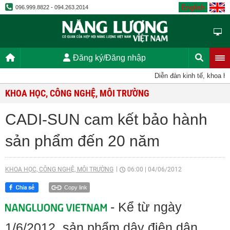
English
096.999.8822 - 094.263.2014
Đăng ký/Đăng nhập
Diễn đàn kinh tế, khoa học
KHOA HỌC, CÔNG NGHỆ, MÔI TRƯỜNG
CADI-SUN cam kết bảo hành
sản phẩm đến 20 năm
KHOA HỌC, CÔNG NGHỆ, MÔI TRƯỜNG
06:00
|
04/06/2012
Copy link
- Kể từ ngày
1/6/2012, sản phẩm dây điện dân