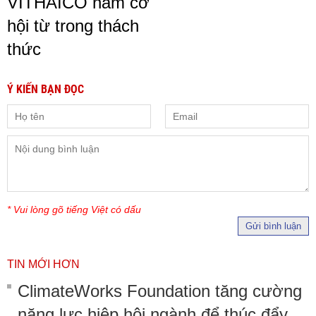
VITHAICO nắm cơ
hội từ trong thách
thức
Ý KIẾN BẠN ĐỌC
* Vui lòng gõ tiếng Việt có dấu
Gửi bình luận
TIN MỚI HƠN
ClimateWorks Foundation tăng cường
năng lực hiệp hội ngành để thúc đẩy