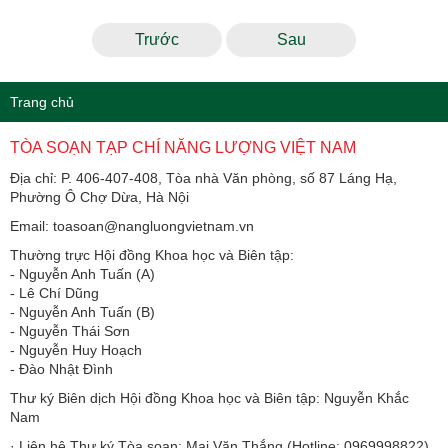
Trước
Sau
Trang chủ
TÒA SOẠN TẠP CHÍ NĂNG LƯỢNG VIỆT NAM
Địa chỉ: P. 406-407-408, Tòa nhà Văn phòng, số 87 Láng Hạ,
Phường Ô Chợ Dừa, Hà Nội
Email: toasoan@nangluongvietnam.vn
Thường trực Hội đồng Khoa học và Biên tập:
​​​​​​- Nguyễn Anh Tuấn (A)
- Lê Chí Dũng
- Nguyễn Anh Tuấn (B)
- Nguyễn Thái Sơn
- Nguyễn Huy Hoạch
- Đào Nhật Đình
Thư ký Biên dịch Hội đồng Khoa học và Biên tập: Nguyễn Khắc
Nam
· Liên hệ Thư ký Tòa soạn: Mai Văn Thắng (Hotline: 0969998822)