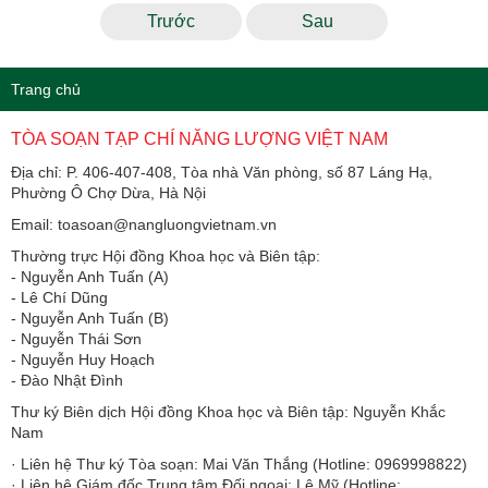
Trước
Sau
Trang chủ
TÒA SOẠN TẠP CHÍ NĂNG LƯỢNG VIỆT NAM
Địa chỉ: P. 406-407-408, Tòa nhà Văn phòng, số 87 Láng Hạ,
Phường Ô Chợ Dừa, Hà Nội
Email: toasoan@nangluongvietnam.vn
Thường trực Hội đồng Khoa học và Biên tập:
​​​​​​- Nguyễn Anh Tuấn (A)
- Lê Chí Dũng
- Nguyễn Anh Tuấn (B)
- Nguyễn Thái Sơn
- Nguyễn Huy Hoạch
- Đào Nhật Đình
Thư ký Biên dịch Hội đồng Khoa học và Biên tập: Nguyễn Khắc
Nam
· Liên hệ Thư ký Tòa soạn: Mai Văn Thắng (Hotline: 0969998822)
· Liên hệ Giám đốc Trung tâm Đối ngoại: Lê Mỹ (Hotline: