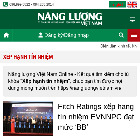
English
096.999.8822 - 094.263.2014
Đăng ký/Đăng nhập
Diễn đàn kinh tế, kho
XẾP HẠNH TÍN NHIỆM
Năng lượng Việt Nam Online - Kết quả tìm kiếm cho từ
khóa "
Xếp hạnh tín nhiệm
", chúc bạn tìm được nội
dung mong muốn trên https://nangluongvietnam.vn/
Fitch Ratings xếp hạng
tín nhiệm EVNNPC đạt
mức ‘BB’