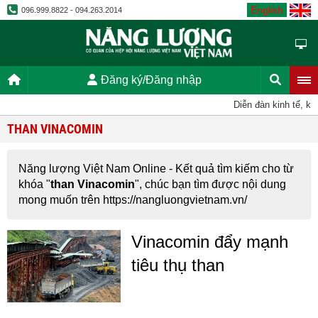
English
096.999.8822 - 094.263.2014
Đăng ký/Đăng nhập
Diễn đàn kinh tế, kh
THAN VINACOMIN
Năng lượng Việt Nam Online - Kết quả tìm kiếm cho từ
khóa "
than Vinacomin
", chúc bạn tìm được nội dung
mong muốn trên https://nangluongvietnam.vn/
Vinacomin đẩy mạnh
tiêu thụ than