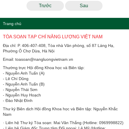
Trước
Sau
Trang chủ
TÒA SOẠN TẠP CHÍ NĂNG LƯỢNG VIỆT NAM
Địa chỉ: P. 406-407-408, Tòa nhà Văn phòng, số 87 Láng Hạ,
Phường Ô Chợ Dừa, Hà Nội
Email: toasoan@nangluongvietnam.vn
Thường trực Hội đồng Khoa học và Biên tập:
​​​​​​- Nguyễn Anh Tuấn (A)
- Lê Chí Dũng
- Nguyễn Anh Tuấn (B)
- Nguyễn Thái Sơn
- Nguyễn Huy Hoạch
- Đào Nhật Đình
Thư ký Biên dịch Hội đồng Khoa học và Biên tập: Nguyễn Khắc
Nam
· Liên hệ Thư ký Tòa soạn: Mai Văn Thắng (Hotline: 0969998822)
· Liên hệ Giám đốc Trung tâm Đối ngoại: Lê Mỹ (Hotline: