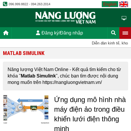
English
096.999.8822 - 094.263.2014
Đăng ký/Đăng nhập
Diễn đàn kinh tế, khoa
MATLAB SIMULINK
Năng lượng Việt Nam Online - Kết quả tìm kiếm cho từ
khóa "
Matlab Simulink
", chúc bạn tìm được nội dung
mong muốn trên https://nangluongvietnam.vn/
Ứng dụng mô hình nhà
máy điện ảo trong điều
khiển lưới điện thông
minh