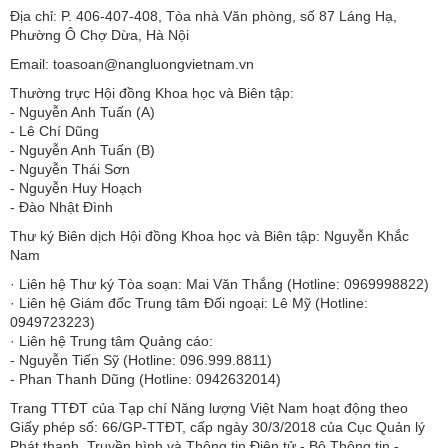
Địa chỉ: P. 406-407-408, Tòa nhà Văn phòng, số 87 Láng Hạ,
Phường Ô Chợ Dừa, Hà Nội
Email: toasoan@nangluongvietnam.vn
Thường trực Hội đồng Khoa học và Biên tập:
​​​​​​- Nguyễn Anh Tuấn (A)
- Lê Chí Dũng
- Nguyễn Anh Tuấn (B)
- Nguyễn Thái Sơn
- Nguyễn Huy Hoạch
- Đào Nhật Đình
Thư ký Biên dịch Hội đồng Khoa học và Biên tập: Nguyễn Khắc
Nam
· Liên hệ Thư ký Tòa soạn: Mai Văn Thắng (Hotline: 0969998822)
· Liên hệ Giám đốc Trung tâm Đối ngoại: Lê Mỹ (Hotline:
0949723223)
· Liên hệ Trung tâm Quảng cáo:
- Nguyễn Tiến Sỹ (Hotline: 096.999.8811)
- Phan Thanh Dũng (Hotline: 0942632014)
Trang TTĐT của Tạp chí Năng lượng Việt Nam hoạt động theo
Giấy phép số: 66/GP-TTĐT, cấp ngày 30/3/2018 của Cục Quản lý
Phát thanh, Truyền hình và Thông tin Điện tử - Bộ Thông tin -